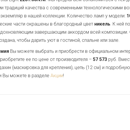
ми традиций качества с современными технологическими в
экземпляр в нашей коллекции. Количество ламп у модели:
1
ческие части окрашены в благородный цвет
никель
. К ней 
 вдохновляющим завершающим аккордом всей композиции.
здана, чтобы дарить уют в гостиной, спальне или зале.
емия
Вы можете выбрать и приобрести в официальном инте
Приобретите ее по цене от производителя –
57 573
руб. Вмес
дахин (маскировка для крепления), цепь (12 см) и подробну
и Вы можете в разделе
Акции
!