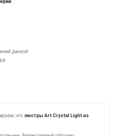
серии
ений данной
ра.
ируем, что
люстры Art Crystal Light из
детальнее. Великолепный образец