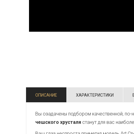
ОПИСАНИЕ
ХАРАКТЕРИСТИКИ
Вы озадачены подбором качественной, по-н
чешского хрусталя
станут для вас наибол
Ваш глаз неспроста приметил модель Art Crys