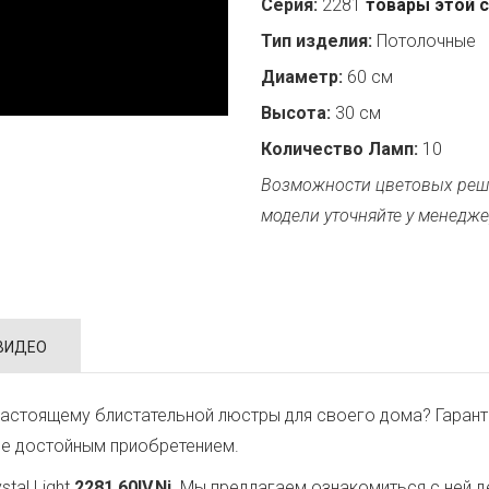
Серия:
2281
товары этой 
Тип изделия:
Потолочные
Диаметр:
60 см
Высота:
30 см
Количество Ламп:
10
Возможности цветовых реш
модели уточняйте у менедже
ВИДЕО
астоящему блистательной люстры для своего дома? Гарант
ее достойным приобретением.
tal Light
2281.60IV.Ni
. Мы предлагаем ознакомиться с ней 