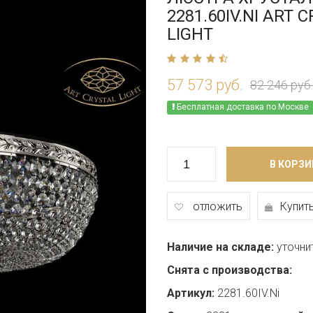
2281.60IV.NI ART 
LIGHT
57 573 руб.
82 246 руб.
Бесплатная доставка по Москве
В КОРЗИ
отложить
Купить
Наличие на складе:
уточни
Снята с производства:
Артикул:
2281.60IV.Ni