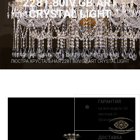
2281.80IV.GB ART
CRYSTAL LIGHT
ГЛАВНАЯ
КАТАЛОГ
ЛЮСТРЫ
ПОТОЛОЧНЫЕ
ЛЮСТРА ХРУСТАЛЬНАЯ 2281.80IV.GB ART CRYSTAL LIGHT
ГАРАНТИЯ
на все модели 30
месяцев от
производителя
ДОСТАВКА