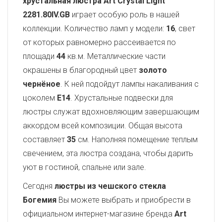
хрустальная люстра Art Crystal Light
2281.80IV.GB
играет особую роль в нашей
коллекции. Количество ламп у модели:
16
, свет
от которых равномерно рассеивается по
площади
44
кв.м. Металлические части
окрашены в благородный цвет
золото
чернёное
. К ней подойдут лампы накаливания с
цоколем
E14
. Хрустальные подвески для
люстры служат вдохновляющим завершающим
аккордом всей композиции. Общая высота
составляет
35
см. Наполняя помещение теплым
свечением, эта люстра создана, чтобы дарить
уют в гостиной, спальне или зале.
Сегодня
люстры из чешского стекла
Богемия
Вы можете выбрать и приобрести в
официальном интернет-магазине бренда
Art