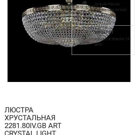
по всей России.
Самовывоз из шоу-
рума
ВОЗВРАТ
и обмен в течении 14
дней
ЛЮСТРА
ХРУСТАЛЬНАЯ
2281.80IV.GB ART
CRYSTAL LIGHT