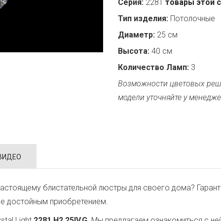
Серия:
2281
товары этой 
Тип изделия:
Потолочные
Диаметр:
25 см
Высота:
40 см
Количество Ламп:
3
Возможности цветовых реш
модели уточняйте у менедже
ВИДЕО
астоящему блистательной люстры для своего дома? Гарант
ее достойным приобретением.
tal Light
2281.H2.25IV.G
. Мы предлагаем ознакомиться с не