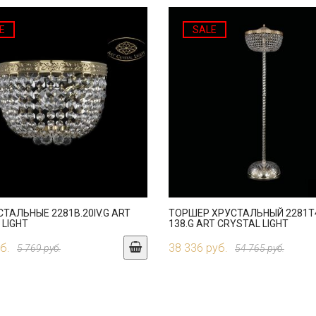
E
SALE
СТАЛЬНЫЕ 2281B.20IV.G ART
ТОРШЕР ХРУСТАЛЬНЫЙ 2281T4
 LIGHT
138.G ART CRYSTAL LIGHT
б.
38 336 руб.
5 769 руб.
54 765 руб.