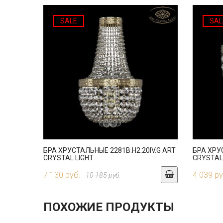
SALE
SAL
БРА ХРУСТАЛЬНЫЕ 2281B.H2.20IV.G ART
БРА ХРУ
CRYSTAL LIGHT
CRYSTAL
7 130 руб.
4 039 ру
10 185 руб.
ПОХОЖИЕ ПРОДУКТЫ