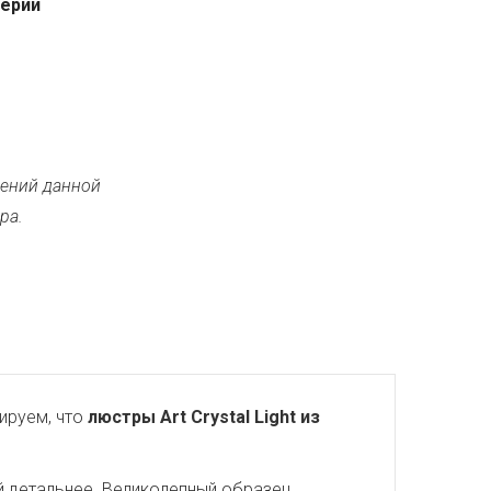
серии
ений данной
ра.
ируем, что
люстры Art Crystal Light из
й детальнее. Великолепный образец