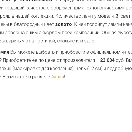
ми традиций качества с современными технологическими в
роль в нашей коллекции. Количество ламп у модели:
3
, све
шены в благородный цвет
золото
. К ней подойдут лампы на
им завершающим аккордом всей композиции. Общая высот
ы дарить уют в гостиной, спальне или зале.
емия
Вы можете выбрать и приобрести в официальном инте
? Приобретите ее по цене от производителя –
23 034
руб. Вм
дахин (маскировка для крепления), цепь (12 см) и подробну
и Вы можете в разделе
Акции
!