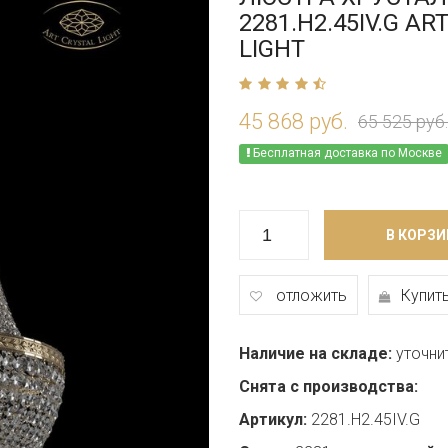
2281.H2.45IV.G AR
LIGHT
45 868 руб.
65 525 руб.
Бесплатная доставка по Москве
В КОРЗИ
отложить
Купить
Наличие на складе:
уточни
Снята с производства:
Артикул:
2281.H2.45IV.G