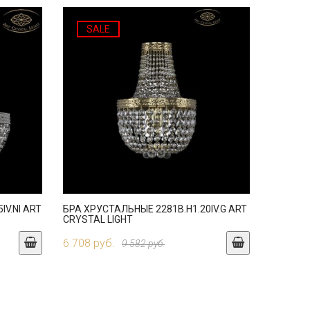
SALE
IV.NI ART
БРА ХРУСТАЛЬНЫЕ 2281B.H1.20IV.G ART
CRYSTAL LIGHT
6 708 руб.
9 582 руб.