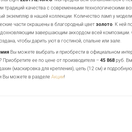
ми традиций качества с современными технологическими в
ый экземпляр в нашей коллекции. Количество ламп у модели
ческие части окрашены в благородный цвет
золото
. К ней 
 вдохновляющим завершающим аккордом всей композиции.
здана, чтобы дарить уют в гостиной, спальне или зале.
емия
Вы можете выбрать и приобрести в официальном инте
? Приобретите ее по цене от производителя –
45 868
руб. Вм
дахин (маскировка для крепления), цепь (12 см) и подробну
и Вы можете в разделе
Акции
!