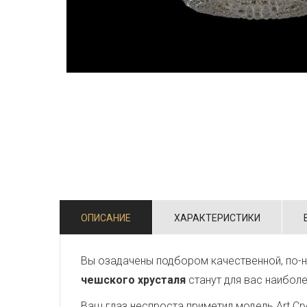
ОПИСАНИЕ
ХАРАКТЕРИСТИКИ
Вы озадачены подбором качественной, по-
чешского хрусталя
станут для вас наибол
Ваш глаз неспроста приметил модель Art Crys