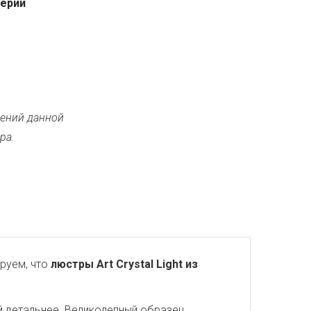
серии
ений данной
ра.
руем, что
люстры Art Crystal Light из
й детальнее. Великолепный образец