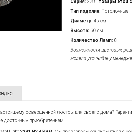
Серия:
2281
товары этой 
Тип изделия:
Потолочные
Диаметр:
45 см
Высота:
60 см
Количество Ламп:
8
Возможности цветовых реш
модели уточняйте у менедже
ВИДЕО
настоящему совершенной люстры для своего дома? Гаранти
ее достойным приобретением.
tal Light
2281.H2.45IV.G
. Мы предлагаем ознакомиться с не