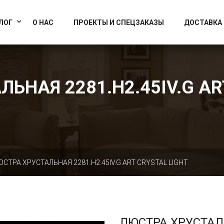
info@artcrystallight.ru
Доставка по всей России
ЛОГ
О НАС
ПРОЕКТЫ И СПЕЦЗАКАЗЫ
ДОСТАВКА
ЬНАЯ 2281.H2.45IV.G AR
ЮСТРА ХРУСТАЛЬНАЯ 2281.H2.45IV.G ART CRYSTAL LIGHT
ЛЮСТРА ХРУСТА