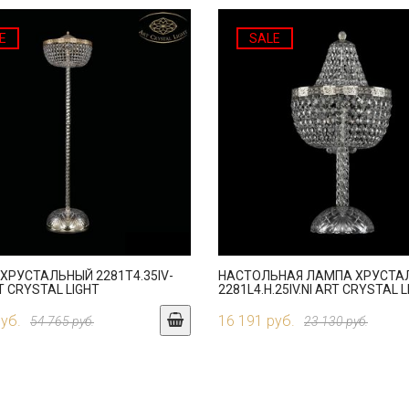
E
SALE
ХРУСТАЛЬНЫЙ 2281T4.35IV-
НАСТОЛЬНАЯ ЛАМПА ХРУСТА
T CRYSTAL LIGHT
2281L4.H.25IV.NI ART CRYSTAL 
руб.
16 191 руб.
54 765 руб.
23 130 руб.