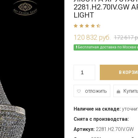
2281.H2.70IV.GW 
LIGHT
120 832 руб.
172 617 р
Бесплатная доставка по Москве 
В КОРЗИ
отложить
Купить
Наличие на складе:
уточни
Снята с производства:
Артикул:
2281.H2.70IV.GW