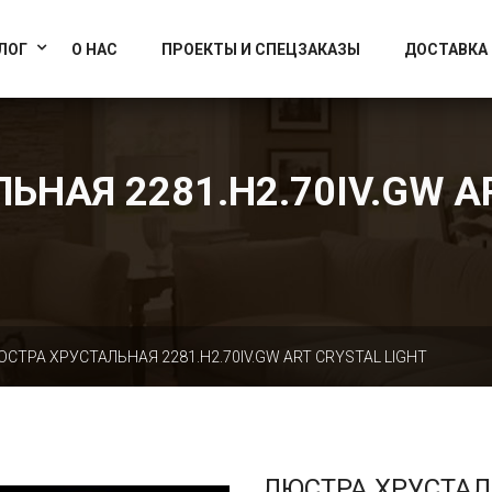
info@artcrystallight.ru
Доставка по всей России
ЛОГ
О НАС
ПРОЕКТЫ И СПЕЦЗАКАЗЫ
ДОСТАВКА
НАЯ 2281.H2.70IV.GW A
ЮСТРА ХРУСТАЛЬНАЯ 2281.H2.70IV.GW ART CRYSTAL LIGHT
ЛЮСТРА ХРУСТА