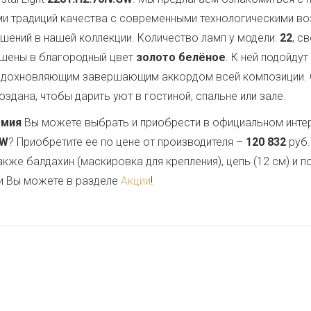
ми традиций качества с современными технологическими в
ашений в нашей коллекции. Количество ламп у модели:
22
, с
ашены в благородный цвет
золото белёное
. К ней подойду
 вдохновляющим завершающим аккордом всей композиции.
здана, чтобы дарить уют в гостиной, спальне или зале.
емия
Вы можете выбрать и приобрести в официальном инте
GW
? Приобретите ее по цене от производителя –
120 832
руб.
также балдахин (маскировка для крепления), цепь (12 см) и
и Вы можете в разделе
Акции
!