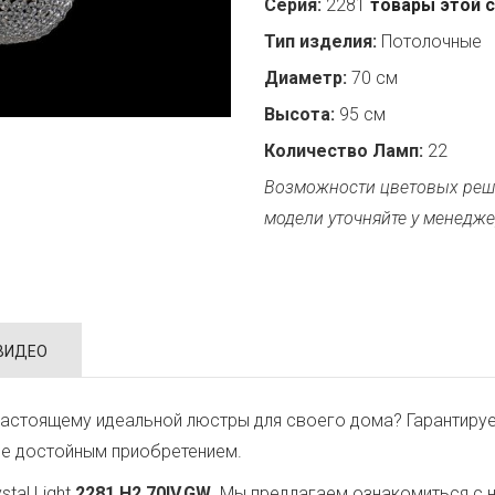
Серия:
2281
товары этой 
Тип изделия:
Потолочные
Диаметр:
70 см
Высота:
95 см
Количество Ламп:
22
Возможности цветовых реш
модели уточняйте у менедже
ВИДЕО
астоящему идеальной люстры для своего дома? Гарантируе
ее достойным приобретением.
tal Light
2281.H2.70IV.GW
. Мы предлагаем ознакомиться с 