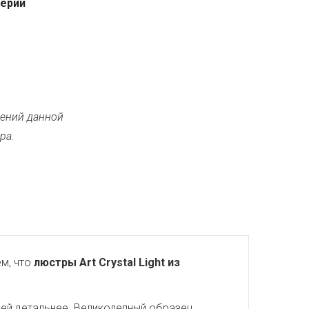
серии
ений данной
ра.
м, что
люстры Art Crystal Light из
ней детальнее. Великолепный образец