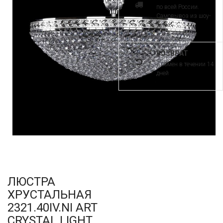
по всей России.
Самовывоз из шоу-
рума
ВОЗВРАТ
и обмен в течении 14
дней
ЛЮСТРА
ХРУСТАЛЬНАЯ
2321.40IV.NI ART
CRYSTAL LIGHT