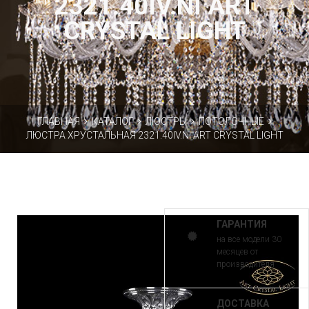
2321.40IV.NI ART
CRYSTAL LIGHT
ГЛАВНАЯ
КАТАЛОГ
ЛЮСТРЫ
ПОТОЛОЧНЫЕ
ЛЮСТРА ХРУСТАЛЬНАЯ 2321.40IV.NI ART CRYSTAL LIGHT
ГАРАНТИЯ
на все модели 30
месяцев от
производителя
ДОСТАВКА