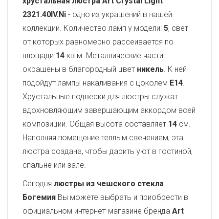
хрустальная люстра Art Crystal Light
2321.40IV.Ni
- одно из украшений в нашей
коллекции. Количество ламп у модели:
5
, свет
от которых равномерно рассеивается по
площади
14
кв.м. Металлические части
окрашены в благородный цвет
никель
. К ней
подойдут лампы накаливания с цоколем
E14
.
Хрустальные подвески для люстры служат
вдохновляющим завершающим аккордом всей
композиции. Общая высота составляет
14
см.
Наполняя помещение теплым свечением, эта
люстра создана, чтобы дарить уют в гостиной,
спальне или зале.
Сегодня
люстры из чешского стекла
Богемия
Вы можете выбрать и приобрести в
официальном интернет-магазине бренда
Art