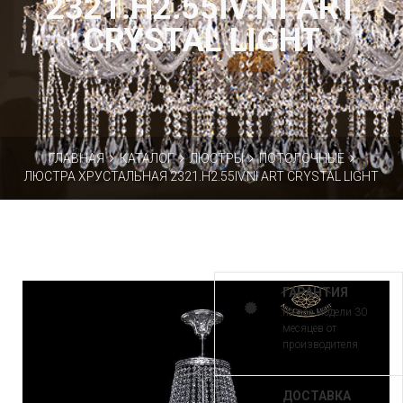
2321.H2.55IV.NI ART
CRYSTAL LIGHT
ГЛАВНАЯ
КАТАЛОГ
ЛЮСТРЫ
ПОТОЛОЧНЫЕ
ЛЮСТРА ХРУСТАЛЬНАЯ 2321.H2.55IV.NI ART CRYSTAL LIGHT
ГАРАНТИЯ
на все модели 30
месяцев от
производителя
ДОСТАВКА