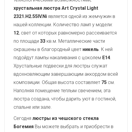
хрустальная люстра Art Crystal Light
2321.H2.55IV.Ni
является одной из жемчужин в
нашей коллекции. Количество ламп у модели:
12
, свет от которых равномерно рассеивается
по площади
33
кв.м. Металлические части
окрашены в благородный цвет
никель
. К ней
подойдут лампы накаливания с цоколем
E14
.
Хрустальные подвески для люстры служат
вдохновляющим завершающим аккордом всей
композиции. Общая высота составляет
75
см.
Наполняя помещение теплым свечением, эта
люстра создана, чтобы дарить уют в гостиной,
спальне или зале.
Сегодня
люстры из чешского стекла
Богемия
Вы можете выбрать и приобрести в