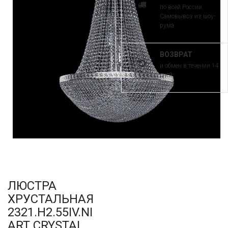
по всей России.
Самовывоз из шоу-
рума
ВОЗВРАТ
и обмен в течении 14
дней
ЛЮСТРА
ХРУСТАЛЬНАЯ
2321.H2.55IV.NI
ART CRYSTAL