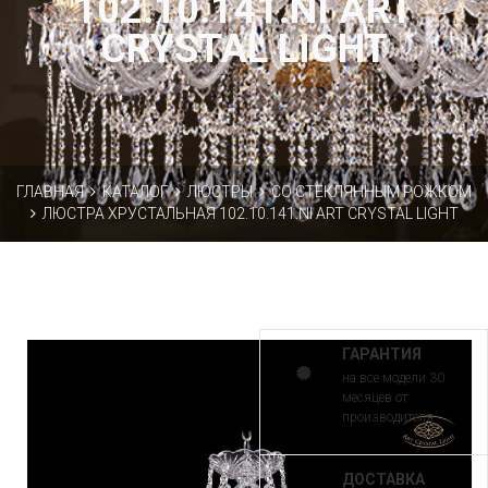
102.10.141.NI ART
CRYSTAL LIGHT
ГЛАВНАЯ
КАТАЛОГ
ЛЮСТРЫ
СО СТЕКЛЯННЫМ РОЖКОМ
ЛЮСТРА ХРУСТАЛЬНАЯ 102.10.141.NI ART CRYSTAL LIGHT
ГАРАНТИЯ
на все модели 30
месяцев от
производителя
ДОСТАВКА