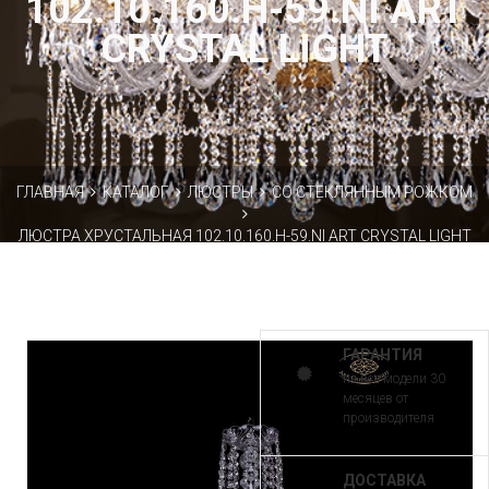
102.10.160.H-59.NI ART
CRYSTAL LIGHT
ГЛАВНАЯ
КАТАЛОГ
ЛЮСТРЫ
СО СТЕКЛЯННЫМ РОЖКОМ
ЛЮСТРА ХРУСТАЛЬНАЯ 102.10.160.H-59.NI ART CRYSTAL LIGHT
ГАРАНТИЯ
на все модели 30
месяцев от
производителя
ДОСТАВКА