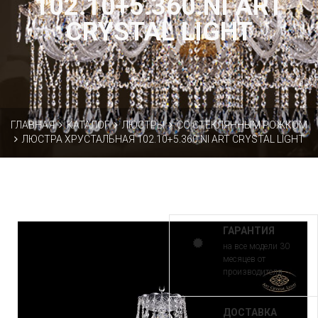
102.10+5.360.NI ART
CRYSTAL LIGHT
ГЛАВНАЯ
КАТАЛОГ
ЛЮСТРЫ
СО СТЕКЛЯННЫМ РОЖКОМ
ЛЮСТРА ХРУСТАЛЬНАЯ 102.10+5.360.NI ART CRYSTAL LIGHT
ГАРАНТИЯ
на все модели 30
месяцев от
производителя
ДОСТАВКА