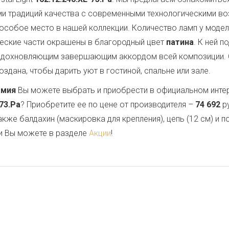
ми традиций качества с современными технологическими в
особое место в нашей коллекции. Количество ламп у модел
ческие части окрашены в благородный цвет
патина
. К ней 
 вдохновляющим завершающим аккордом всей композиции.
здана, чтобы дарить уют в гостиной, спальне или зале.
емия
Вы можете выбрать и приобрести в официальном инте
-73.Pa
? Приобретите ее по цене от производителя –
74 692
ру
также балдахин (маскировка для крепления), цепь (12 см) и
и Вы можете в разделе
Акции
!