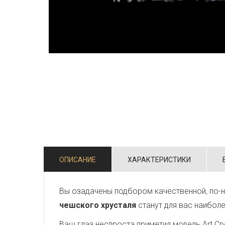
ОПИСАНИЕ
ХАРАКТЕРИСТИКИ
Вы озадачены подбором качественной, по-н
чешского хрусталя
станут для вас наибол
Ваш глаз неспроста приметил модель Art Crys