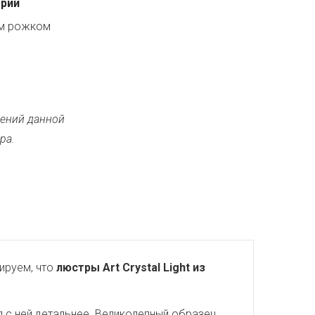
ерии
ым рожком
ений данной
ра.
ируем, что
люстры Art Crystal Light из
 с ней детальнее. Великолепный образец