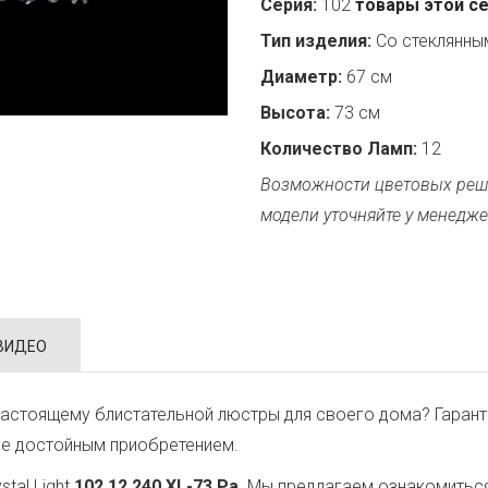
Серия:
102
товары этой с
Тип изделия:
Со стеклянн
Диаметр:
67 см
Высота:
73 см
Количество Ламп:
12
Возможности цветовых реш
модели уточняйте у менедже
ВИДЕО
астоящему блистательной люстры для своего дома? Гарант
ее достойным приобретением.
tal Light
102.12.240.XL-73.Pa
. Мы предлагаем ознакомиться