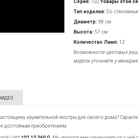
Серия:
102
товары этой с
Тип изделия:
Со стеклянн
Диаметр:
98 см
Высота:
57 см
Количество Ламп:
12
Возможности цветовых реш
модели уточняйте у менедже
ВИДЕО
астоящему изумительной люстры для своего дома? Гаранти
ее достойным приобретением.
tal Light
102.12.360.G
. Мы предлагаем ознакомиться с ней 