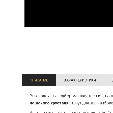
ОПИСАНИЕ
ХАРАКТЕРИСТИКИ
Вы озадачены подбором качественной, по-н
чешского хрусталя
станут для вас наибол
Ваш глаз неспроста приметил модель Art Crys