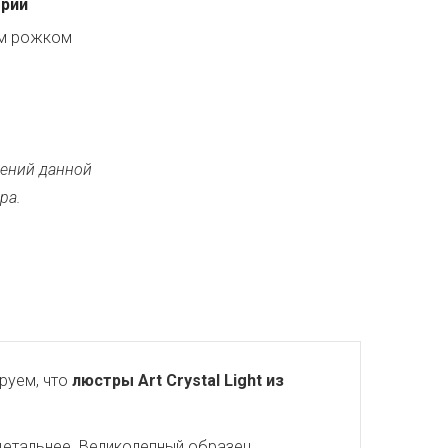
ерии
ым рожком
ений данной
ра.
руем, что
люстры Art Crystal Light из
детальнее. Великолепный образец