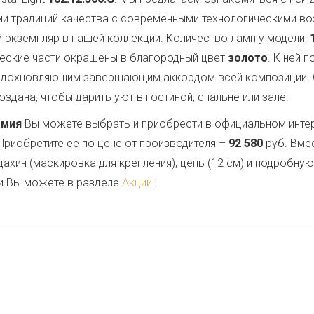
ми традиций качества с современными технологическими в
 экземпляр в нашей коллекции. Количество ламп у модели:
ческие части окрашены в благородный цвет
золото
. К ней 
 вдохновляющим завершающим аккордом всей композиции.
здана, чтобы дарить уют в гостиной, спальне или зале.
емия
Вы можете выбрать и приобрести в официальном инте
Приобретите ее по цене от производителя –
92 580
руб. Вме
дахин (маскировка для крепления), цепь (12 см) и подробну
и Вы можете в разделе
Акции
!