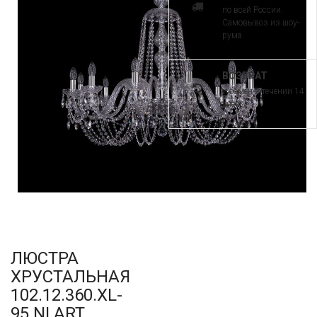
по всей России.
Самовывоз из шоу-
рума
ВОЗВРАТ
и обмен в течении 14
дней
ЛЮСТРА
ХРУСТАЛЬНАЯ
102.12.360.XL-
95.NI ART