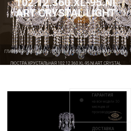
102.12.360.XL-95.NI
ART CRYSTAL LIGHT
ГЛАВНАЯ
КАТАЛОГ
ЛЮСТРЫ
СО СТЕКЛЯННЫМ РОЖКОМ
ЛЮСТРА ХРУСТАЛЬНАЯ 102.12.360.XL-95.NI ART CRYSTAL
LIGHT
ГАРАНТИЯ
на все модели 30
месяцев от
производителя
ДОСТАВКА