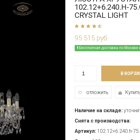
102.12+6.240.H-75
CRYSTAL LIGHT
95 515 руб.
Бесплатная доставка по Москве 
В КОРЗИ
отложить
Купить
Наличие на складе:
уточни
Снята с производства:
Артикул:
102.12+6.240.h-75