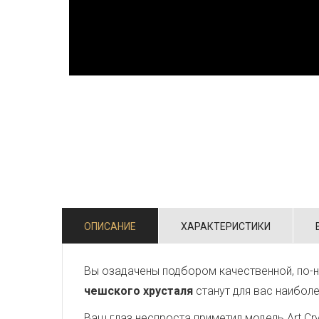
ОПИСАНИЕ
ХАРАКТЕРИСТИКИ
Вы озадачены подбором качественной, по-н
чешского хрусталя
станут для вас наибол
Ваш глаз неспроста приметил модель Art Crys