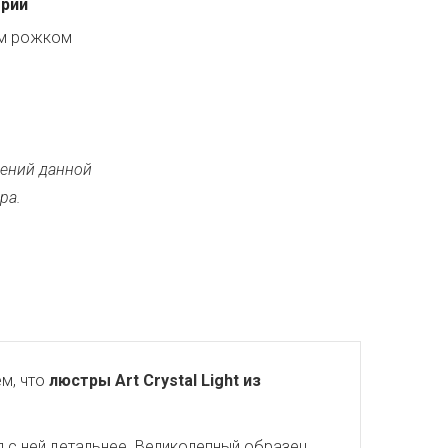
ерии
ым рожком
ений данной
ра.
м, что
люстры Art Crystal Light из
 с ней детальнее. Великолепный образец