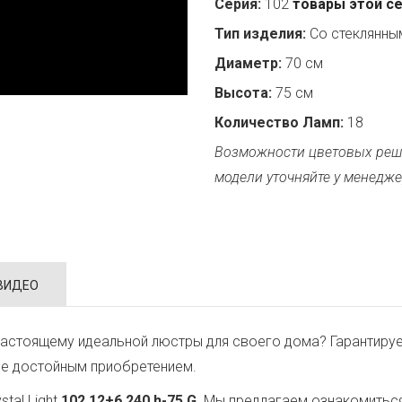
Серия:
102
товары этой с
Тип изделия:
Со стеклянн
Диаметр:
70 см
Высота:
75 см
Количество Ламп:
18
Возможности цветовых реш
модели уточняйте у менедже
ВИДЕО
астоящему идеальной люстры для своего дома? Гарантируе
ее достойным приобретением.
tal Light
102.12+6.240.h-75.G
. Мы предлагаем ознакомиться