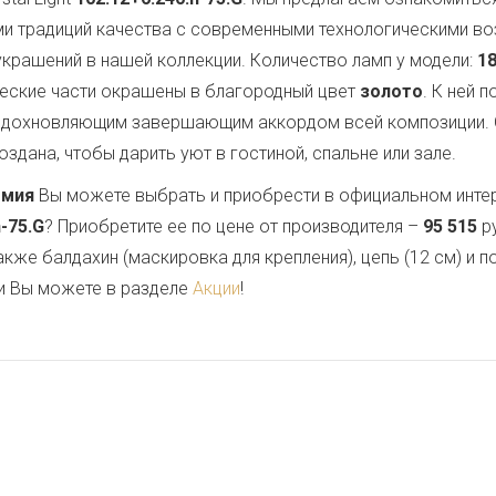
ми традиций качества с современными технологическими в
 украшений в нашей коллекции. Количество ламп у модели:
1
ческие части окрашены в благородный цвет
золото
. К ней 
 вдохновляющим завершающим аккордом всей композиции.
здана, чтобы дарить уют в гостиной, спальне или зале.
емия
Вы можете выбрать и приобрести в официальном инте
h-75.G
? Приобретите ее по цене от производителя –
95 515
ру
также балдахин (маскировка для крепления), цепь (12 см) и
и Вы можете в разделе
Акции
!