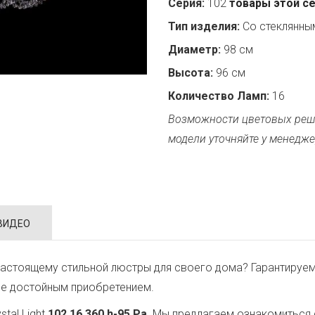
Серия:
102
товары этой с
Тип изделия:
Со стеклянн
Диаметр:
98 см
Высота:
96 см
Количество Ламп:
16
Возможности цветовых реш
модели уточняйте у менедже
ВИДЕО
астоящему стильной люстры для своего дома? Гарантируем
ее достойным приобретением.
tal Light
102.16.360.h-95.Pa
. Мы предлагаем ознакомиться 