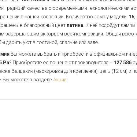
ми традиций качества с современными технологическими в
крашений в нашей коллекции. Количество ламп у модели:
16
,
окрашены в благородный цвет
патина
. К ней подойдут лампы
им завершающим аккордом всей композиции. Общая высот
ы дарить уют в гостиной, спальне или зале.
емия
Вы можете выбрать и приобрести в официальном инте
5.Pa
? Приобретите ее по цене от производителя –
127 586
ру
также балдахин (маскировка для крепления), цепь (12 см) и
и Вы можете в разделе
Акции
!