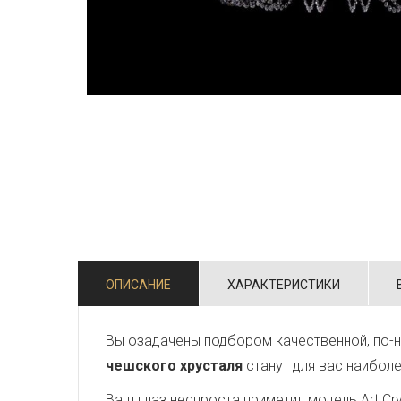
ОПИСАНИЕ
ХАРАКТЕРИСТИКИ
Вы озадачены подбором качественной, по-н
чешского хрусталя
станут для вас наибол
Ваш глаз неспроста приметил модель Art Crys