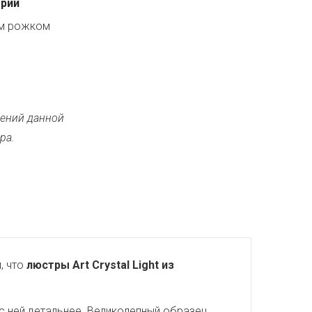
ерии
ым рожком
ений данной
ра.
, что
люстры Art Crystal Light из
с ней детальнее. Великолепный образец