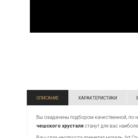
ОПИСАНИЕ
ХАРАКТЕРИСТИКИ
Вы озадачены подбором качественной, по-н
чешского хрусталя
станут для вас наибол
Ваш глаз неспроста приметил модель Art Crys