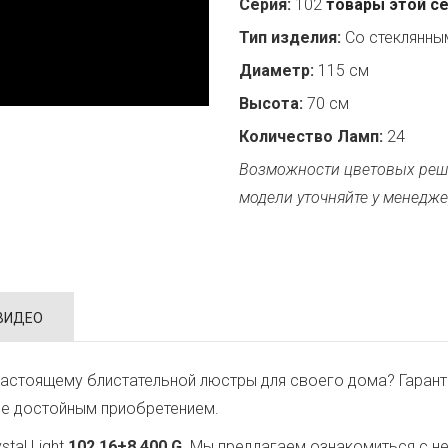
Серия:
102
товары этой с
Тип изделия:
Со стеклянн
Диаметр:
115 см
Высота:
70 см
Количество Ламп:
24
Возможности цветовых реш
модели уточняйте у менедже
ВИДЕО
астоящему блистательной люстры для своего дома? Гарант
ее достойным приобретением.
tal Light
102.16+8.400.G
. Мы предлагаем ознакомиться с н