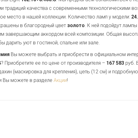
ми традиций качества с современными технологическими в
е место в нашей коллекции. Количество ламп у модели:
24
окрашены в благородный цвет
золото
. К ней подойдут ламп
им завершающим аккордом всей композиции. Общая высот
ы дарить уют в гостиной, спальне или зале.
емия
Вы можете выбрать и приобрести в официальном инте
G
? Приобретите ее по цене от производителя –
167 583
руб. 
дахин (маскировка для крепления), цепь (12 см) и подробну
и Вы можете в разделе
Акции
!