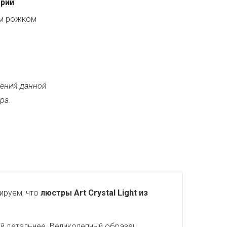
ерии
ым рожком
ений данной
ра.
ируем, что
люстры Art Crystal Light из
ей детальнее. Великолепный образец