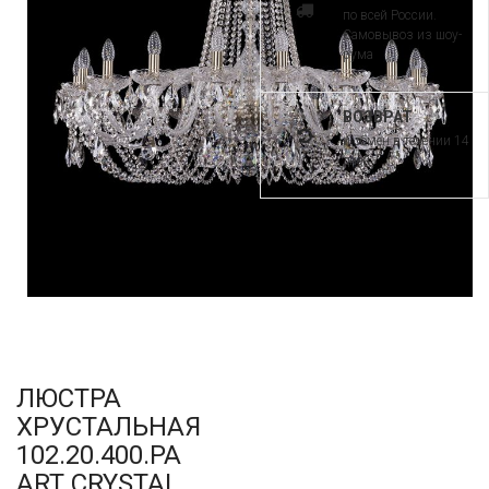
по всей России.
Самовывоз из шоу-
рума
ВОЗВРАТ
и обмен в течении 14
дней
ЛЮСТРА
ХРУСТАЛЬНАЯ
102.20.400.PA
ART CRYSTAL