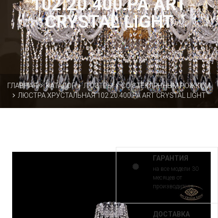
102.20.400.PA ART
CRYSTAL LIGHT
ГЛАВНАЯ
КАТАЛОГ
ЛЮСТРЫ
СО СТЕКЛЯННЫМ РОЖКОМ
ЛЮСТРА ХРУСТАЛЬНАЯ 102.20.400.PA ART CRYSTAL LIGHT
ГАРАНТИЯ
на все модели 30
месяцев от
производителя
ДОСТАВКА