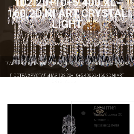
102.20+10+5.400.XL-
160.2D.NI ART CRYSTAL
LIGHT
ГЛАВНАЯ
КАТАЛОГ
ЛЮСТРЫ
СО СТЕКЛЯННЫМ РОЖКОМ
ЛЮСТРА ХРУСТАЛЬНАЯ 102.20+10+5.400.XL-160.2D.NI ART
CRYSTAL LIGHT
ГАРАНТИЯ
на все модели 30
месяцев от
производителя