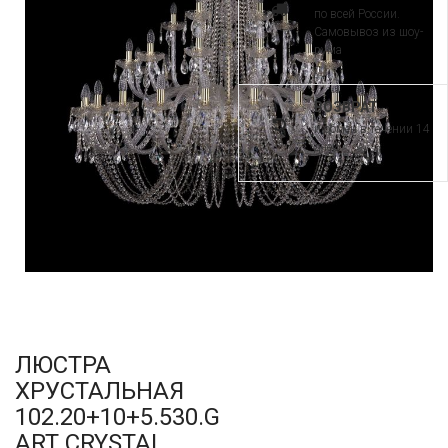
по всей России.
Самовывоз из шоу-
рума
ВОЗВРАТ
и обмен в течении 14
дней
ЛЮСТРА
ХРУСТАЛЬНАЯ
102.20+10+5.530.G
ART CRYSTAL