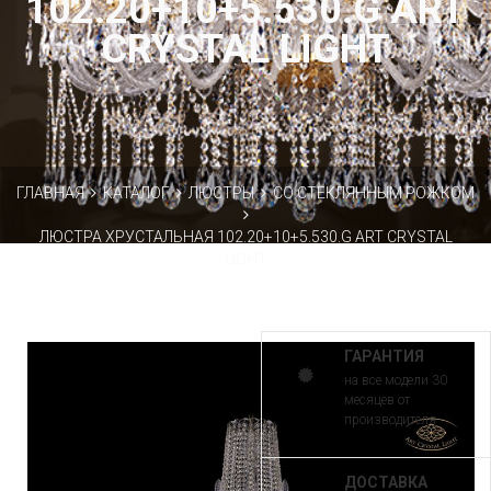
102.20+10+5.530.G ART
CRYSTAL LIGHT
ГЛАВНАЯ
КАТАЛОГ
ЛЮСТРЫ
СО СТЕКЛЯННЫМ РОЖКОМ
ЛЮСТРА ХРУСТАЛЬНАЯ 102.20+10+5.530.G ART CRYSTAL
LIGHT
ГАРАНТИЯ
на все модели 30
месяцев от
производителя
ДОСТАВКА