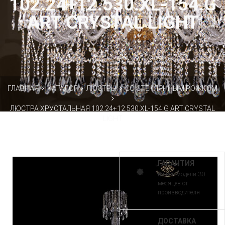
102.24+12.530.XL-154.G
ART CRYSTAL LIGHT
ГЛАВНАЯ
КАТАЛОГ
ЛЮСТРЫ
СО СТЕКЛЯННЫМ РОЖКОМ
ЛЮСТРА ХРУСТАЛЬНАЯ 102.24+12.530.XL-154.G ART CRYSTAL
LIGHT
ГАРАНТИЯ
на все модели 30
месяцев от
производителя
ДОСТАВКА