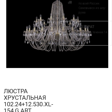
по всей России.
Самовывоз из шоу-
рума
ВОЗВРАТ
и обмен в течении 14
дней
ЛЮСТРА
ХРУСТАЛЬНАЯ
102.24+12.530.XL-
154.G ART