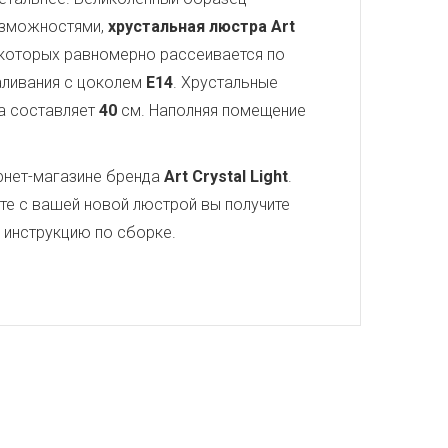
озможностями,
хрустальная люстра Art
т которых равномерно рассеивается по
каливания с цоколем
E14
. Хрустальные
а составляет
40
см. Наполняя помещение
рнет-магазине бренда
Art Crystal Light
.
те с вашей новой люстрой вы получите
ю инструкцию по сборке.