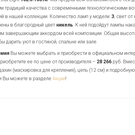
ми традиций качества с современными технологическими в
ий в нашей коллекции. Количество ламп у модели:
3
, свет о
шены в благородный цвет
никель
. К ней подойдут лампы на
им завершающим аккордом всей композиции. Общая высот
ы дарить уют в гостиной, спальне или зале.
емия
Вы можете выбрать и приобрести в официальном инте
Приобретите ее по цене от производителя –
28 266
руб. Вмес
дахин (маскировка для крепления), цепь (12 см) и подробну
и Вы можете в разделе
Акции
!