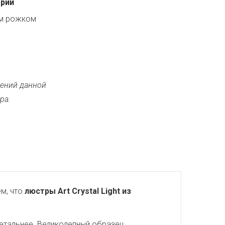
ерии
ым рожком
ений данной
ра.
м, что
люстры Art Crystal Light из
детальнее. Великолепный образец