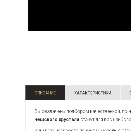
ОПИСАНИЕ
ХАРАКТЕРИСТИКИ
Вы озадачены подбором качественной, по-н
чешского хрусталя
станут для вас наибол
Ваш глаз неспроста приметил модель Art Crys