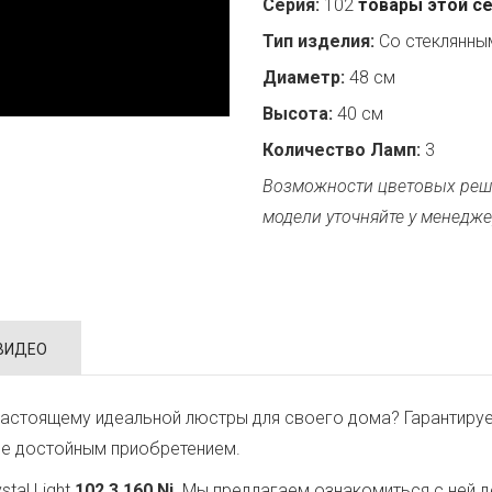
Серия:
102
товары этой с
Тип изделия:
Со стеклянн
Диаметр:
48 см
Высота:
40 см
Количество Ламп:
3
Возможности цветовых реш
модели уточняйте у менедже
ВИДЕО
астоящему идеальной люстры для своего дома? Гарантируе
ее достойным приобретением.
tal Light
102.3.160.Ni
. Мы предлагаем ознакомиться с ней 