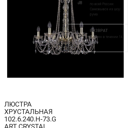
по всей России.
Самовывоз из шоу-
рума
ВОЗВРАТ
и обмен в течении 14
дней
ЛЮСТРА
ХРУСТАЛЬНАЯ
102.6.240.H-73.G
ART CRYSTAL