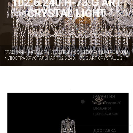
102.6.240.H-73.G ART
CRYSTAL LIGHT
ГЛАВНАЯ
КАТАЛОГ
ЛЮСТРЫ
СО СТЕКЛЯННЫМ РОЖКОМ
ЛЮСТРА ХРУСТАЛЬНАЯ 102.6.240.H-73.G ART CRYSTAL LIGHT
ГАРАНТИЯ
на все модели 30
месяцев от
производителя
ДОСТАВКА