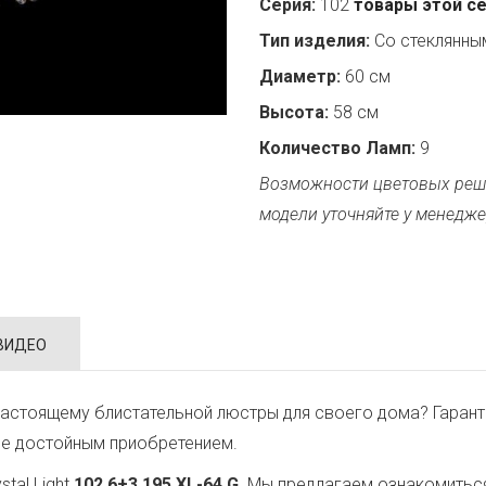
Серия:
102
товары этой с
Тип изделия:
Со стеклянн
Диаметр:
60 см
Высота:
58 см
Количество Ламп:
9
Возможности цветовых реш
модели уточняйте у менедже
ВИДЕО
астоящему блистательной люстры для своего дома? Гарант
ее достойным приобретением.
tal Light
102.6+3.195.XL-64.G
. Мы предлагаем ознакомиться