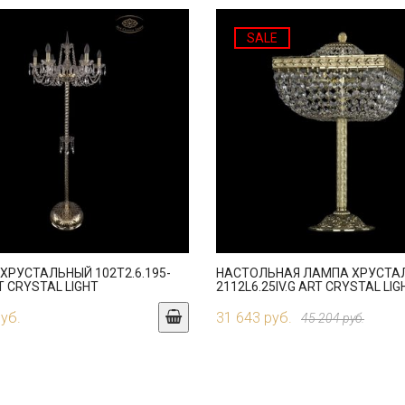
SALE
ХРУСТАЛЬНЫЙ 102T2.6.195-
НАСТОЛЬНАЯ ЛАМПА ХРУСТА
T CRYSTAL LIGHT
2112L6.25IV.G ART CRYSTAL LIG
руб.
31 643 руб.
45 204 руб.