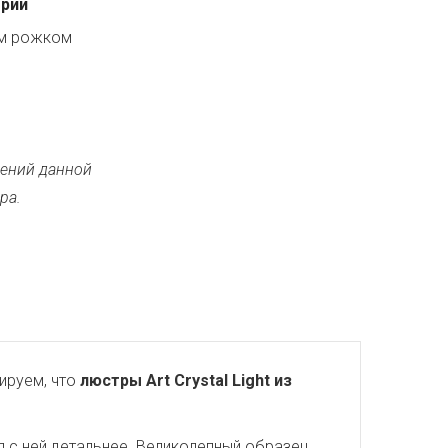
ерии
ым рожком
ений данной
ра.
ируем, что
люстры Art Crystal Light из
 с ней детальнее. Великолепный образец