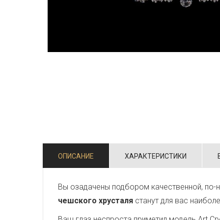
ОПИСАНИЕ
ХАРАКТЕРИСТИКИ
Вы озадачены подбором качественной, по-н
чешского хрусталя
станут для вас наибол
Ваш глаз неспроста приметил модель Art Crys