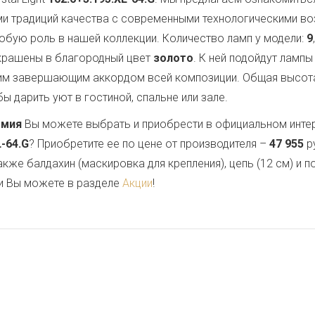
ми традиций качества с современными технологическими в
обую роль в нашей коллекции. Количество ламп у модели:
9
окрашены в благородный цвет
золото
. К ней подойдут ламп
им завершающим аккордом всей композиции. Общая высот
ы дарить уют в гостиной, спальне или зале.
емия
Вы можете выбрать и приобрести в официальном инте
L-64.G
? Приобретите ее по цене от производителя –
47 955
р
также балдахин (маскировка для крепления), цепь (12 см) и
и Вы можете в разделе
Акции
!