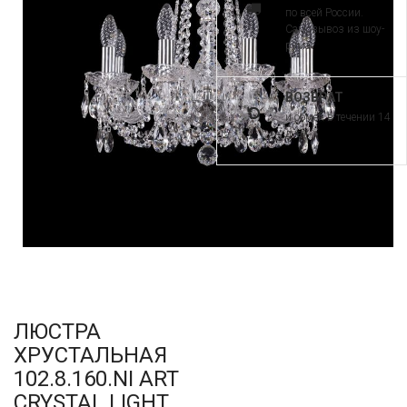
по всей России.
Самовывоз из шоу-
рума
ВОЗВРАТ
и обмен в течении 14
дней
ЛЮСТРА
ХРУСТАЛЬНАЯ
102.8.160.NI ART
CRYSTAL LIGHT