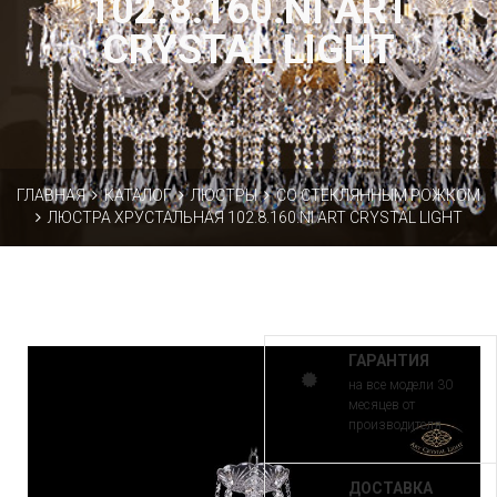
102.8.160.NI ART
CRYSTAL LIGHT
ГЛАВНАЯ
КАТАЛОГ
ЛЮСТРЫ
СО СТЕКЛЯННЫМ РОЖКОМ
ЛЮСТРА ХРУСТАЛЬНАЯ 102.8.160.NI ART CRYSTAL LIGHT
ГАРАНТИЯ
на все модели 30
месяцев от
производителя
ДОСТАВКА