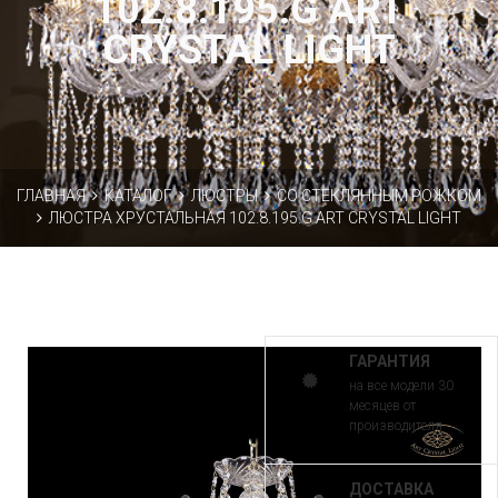
102.8.195.G ART
CRYSTAL LIGHT
ГЛАВНАЯ
КАТАЛОГ
ЛЮСТРЫ
СО СТЕКЛЯННЫМ РОЖКОМ
ЛЮСТРА ХРУСТАЛЬНАЯ 102.8.195.G ART CRYSTAL LIGHT
ГАРАНТИЯ
на все модели 30
месяцев от
производителя
ДОСТАВКА