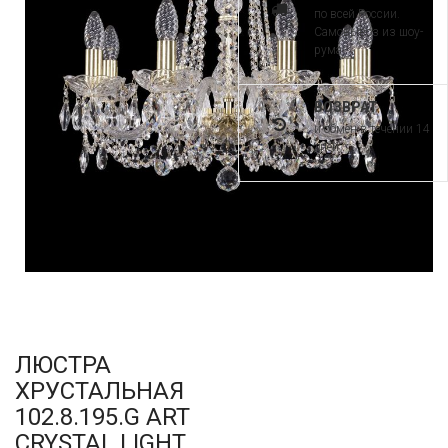
по всей России.
Самовывоз из шоу-
рума
ВОЗВРАТ
и обмен в течении 14
дней
ЛЮСТРА
ХРУСТАЛЬНАЯ
102.8.195.G ART
CRYSTAL LIGHT