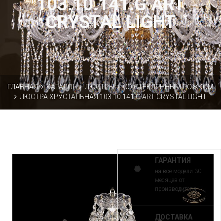
103.10.141.G ART
CRYSTAL LIGHT
ГЛАВНАЯ
КАТАЛОГ
ЛЮСТРЫ
СО СТЕКЛЯННЫМ РОЖКОМ
ЛЮСТРА ХРУСТАЛЬНАЯ 103.10.141.G ART CRYSTAL LIGHT
ГАРАНТИЯ
на все модели 30
месяцев от
производителя
ДОСТАВКА