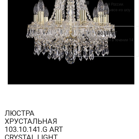
по всей России.
Самовывоз из шоу-
рума
ВОЗВРАТ
и обмен в течении 14
дней
ЛЮСТРА
ХРУСТАЛЬНАЯ
103.10.141.G ART
CRYSTAL LIGHT