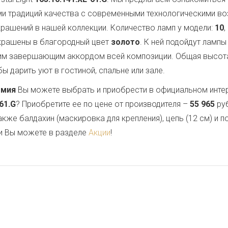
ми традиций качества с современными технологическими в
крашений в нашей коллекции. Количество ламп у модели:
10
окрашены в благородный цвет
золото
. К ней подойдут ламп
им завершающим аккордом всей композиции. Общая высот
ы дарить уют в гостиной, спальне или зале.
емия
Вы можете выбрать и приобрести в официальном инте
61.G
? Приобретите ее по цене от производителя –
55 965
руб
также балдахин (маскировка для крепления), цепь (12 см) и
и Вы можете в разделе
Акции
!