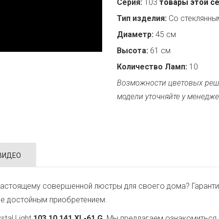
Серия:
103
товары этой с
Тип изделия:
Со стеклянн
Диаметр:
45 см
Высота:
61 см
Количество Ламп:
10
Возможности цветовых реш
модели уточняйте у менедже
ВИДЕО
настоящему совершенной люстры для своего дома? Гаранти
ее достойным приобретением.
tal Light
103.10.141.XL-61.G
. Мы предлагаем ознакомиться 