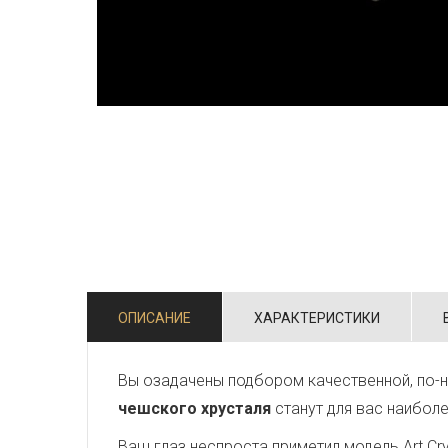
ОПИСАНИЕ
ХАРАКТЕРИСТИКИ
Вы озадачены подбором качественной, по-
чешского хрусталя
станут для вас наибол
Ваш глаз неспроста приметил модель Art Crys