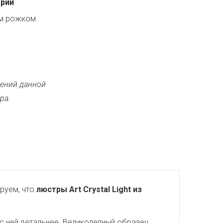
ерии
ым рожком
ений данной
ра.
руем, что
люстры Art Crystal Light из
с ней детальнее. Великолепный образец