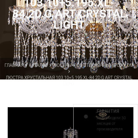
103.10+5.195.XL-
84.2D.G ART CRYSTAL
LIGHT
ГЛАВНАЯ
КАТАЛОГ
ЛЮСТРЫ
СО СТЕКЛЯННЫМ РОЖКОМ
ЛЮСТРА ХРУСТАЛЬНАЯ 103.10+5.195.XL-84.2D.G ART CRYSTAL
LIGHT
ГАРАНТИЯ
на все модели 30
месяцев от
производителя