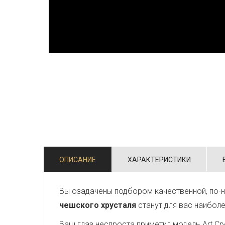
ОПИСАНИЕ
ХАРАКТЕРИСТИКИ
Вы озадачены подбором качественной, по-н
чешского хрусталя
станут для вас наибол
Ваш глаз неспроста приметил модель Art Crys