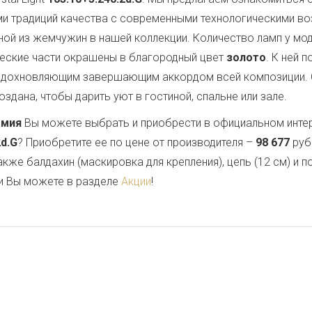
ми традиций качества с современными технологическими в
ной из жемчужин в нашей коллекции. Количество ламп у мо
ческие части окрашены в благородный цвет
золото
. К ней 
 вдохновляющим завершающим аккордом всей композиции.
здана, чтобы дарить уют в гостиной, спальне или зале.
емия
Вы можете выбрать и приобрести в официальном инте
2d.G
? Приобретите ее по цене от производителя –
98 677
руб
также балдахин (маскировка для крепления), цепь (12 см) и
и Вы можете в разделе
Акции
!