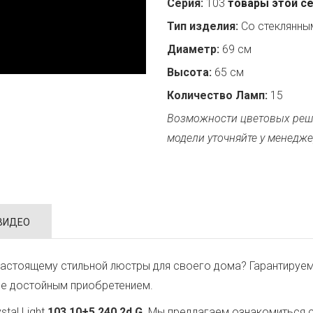
Серия:
103
товары этой с
Тип изделия:
Со стеклянн
Диаметр:
69 см
Высота:
65 см
Количество Ламп:
15
Возможности цветовых реш
модели уточняйте у менедже
ВИДЕО
астоящему стильной люстры для своего дома? Гарантируем
ее достойным приобретением.
tal Light
103.10+5.240.2d.G
. Мы предлагаем ознакомиться 