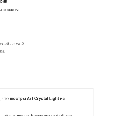
ерии
ым рожком
ений данной
ра.
, что
люстры Art Crystal Light из
с ней детальнее. Великолепный образец