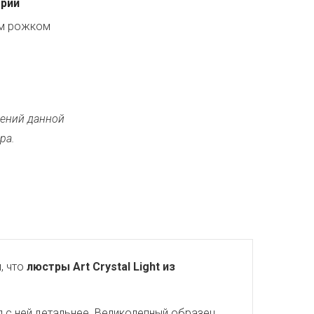
ерии
ым рожком
ений данной
ра.
, что
люстры Art Crystal Light из
 с ней детальнее. Великолепный образец