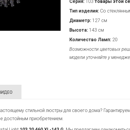
Серия:
103
товары этой с
Тип изделия:
Со стеклянн
Диаметр:
127 см
Высота:
143 см
Количество Ламп:
20
Возможности цветовых реш
модели уточняйте у менедже
ВИДЕО
астоящему стильной люстры для своего дома? Гарантируем
ее достойным приобретением.
tal Light
103.20.460.XL-143.G
. Мы предлагаем ознакомиться