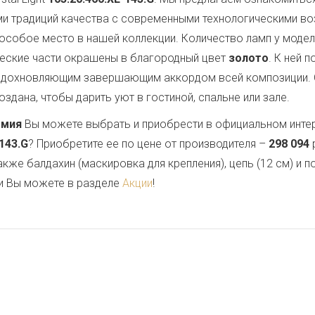
ми традиций качества с современными технологическими в
особое место в нашей коллекции. Количество ламп у модел
ческие части окрашены в благородный цвет
золото
. К ней 
 вдохновляющим завершающим аккордом всей композиции.
здана, чтобы дарить уют в гостиной, спальне или зале.
емия
Вы можете выбрать и приобрести в официальном инте
-143.G
? Приобретите ее по цене от производителя –
298 094
также балдахин (маскировка для крепления), цепь (12 см) и
и Вы можете в разделе
Акции
!