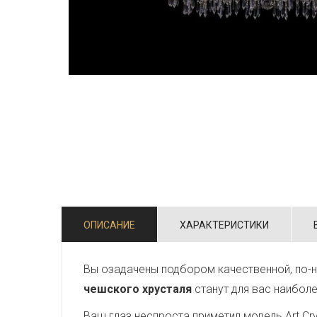
ОПИСАНИЕ
ХАРАКТЕРИСТИКИ
Вы озадачены подбором качественной, по-н
чешского хрусталя
станут для вас наибол
Ваш глаз неспроста приметил модель Art Crys