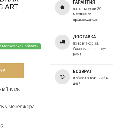
ГАРАНТИЯ
.G ART
на все модели 30
месяцев от
производителя
ДОСТАВКА
по всей России.
и Московской области
Самовывоз из шоу-
рума
НУ
ВОЗВРАТ
и обмен в течении 14
дней
 в 1 клик
ть у менеджера
.G