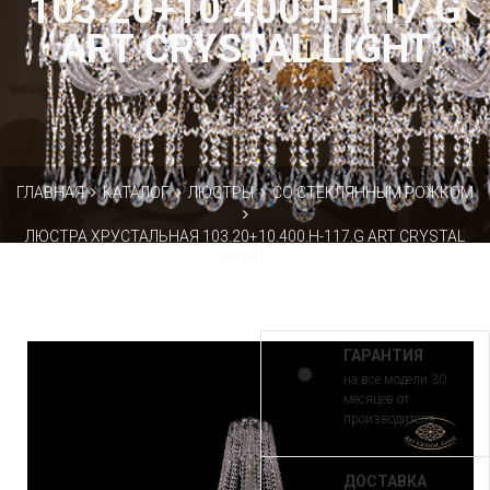
103.20+10.400.H-117.G
ART CRYSTAL LIGHT
ГЛАВНАЯ
КАТАЛОГ
ЛЮСТРЫ
СО СТЕКЛЯННЫМ РОЖКОМ
ЛЮСТРА ХРУСТАЛЬНАЯ 103.20+10.400.H-117.G ART CRYSTAL
LIGHT
ГАРАНТИЯ
на все модели 30
месяцев от
производителя
ДОСТАВКА