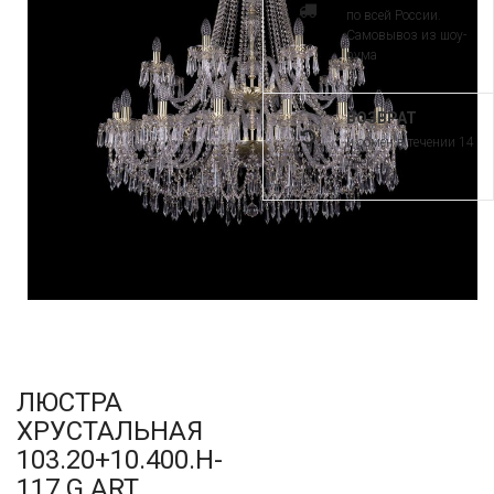
по всей России.
Самовывоз из шоу-
рума
ВОЗВРАТ
и обмен в течении 14
дней
ЛЮСТРА
ХРУСТАЛЬНАЯ
103.20+10.400.H-
117.G ART