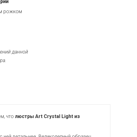
ерии
ым рожком
ений данной
ра.
м, что
люстры Art Crystal Light из
с ней детальнее. Великолепный образец