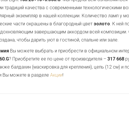
ми традиций качества с современными технологическими в
лярный экземпляр в нашей коллекции. Количество ламп у м
ческие части окрашены в благородный цвет
золото
. К ней 
 вдохновляющим завершающим аккордом всей композиции.
здана, чтобы дарить уют в гостиной, спальне или зале.
емия
Вы можете выбрать и приобрести в официальном инте
60.G
? Приобретите ее по цене от производителя –
317 668
ру
также балдахин (маскировка для крепления), цепь (12 см) и
и Вы можете в разделе
Акции
!