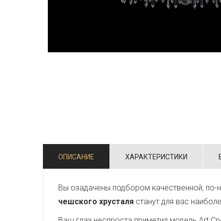
ОПИСАНИЕ
ХАРАКТЕРИСТИКИ
Вы озадачены подбором качественной, по-н
чешского хрусталя
станут для вас наибол
Ваш глаз неспроста приметил модель Art Crys