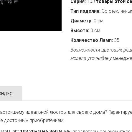
Серия:
103
товары этой с
Тип изделия:
Со стеклянн
Диаметр:
0 см
Высота:
0 см
Количество Ламп:
35
Возможности цветовых реш
модели уточняйте у менедже
ВИДЕО
астоящему идеальной люстры для своего дома? Гарантируе
ее достойным приобретением.
tal Light
103.20+10+5.360.G
. Мы предлагаем ознакомиться 