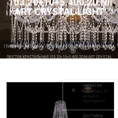
103.20+10+5.400.2D.NI
ART CRYSTAL LIGHT
ГЛАВНАЯ
КАТАЛОГ
ЛЮСТРЫ
СО СТЕКЛЯННЫМ РОЖКОМ
ЛЮСТРА ХРУСТАЛЬНАЯ 103.20+10+5.400.2D.NI ART CRYSTAL
LIGHT
ГАРАНТИЯ
на все модели 30
месяцев от
производителя
ДОСТАВКА