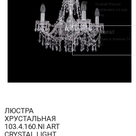
по всей России.
Самовывоз из шоу-
рума
ВОЗВРАТ
и обмен в течении 14
дней
ЛЮСТРА
ХРУСТАЛЬНАЯ
103.4.160.NI ART
CRYSTAL LIGHT