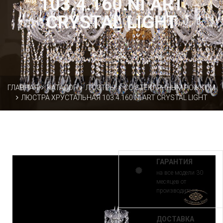
103.4.160.NI ART
CRYSTAL LIGHT
ГЛАВНАЯ
КАТАЛОГ
ЛЮСТРЫ
СО СТЕКЛЯННЫМ РОЖКОМ
ЛЮСТРА ХРУСТАЛЬНАЯ 103.4.160.NI ART CRYSTAL LIGHT
ГАРАНТИЯ
на все модели 30
месяцев от
производителя
ДОСТАВКА