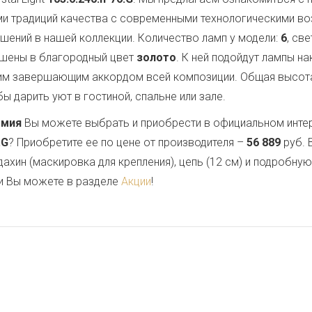
ми традиций качества с современными технологическими в
ашений в нашей коллекции. Количество ламп у модели:
6
, св
ашены в благородный цвет
золото
. К ней подойдут лампы н
им завершающим аккордом всей композиции. Общая высот
ы дарить уют в гостиной, спальне или зале.
емия
Вы можете выбрать и приобрести в официальном инте
.G
? Приобретите ее по цене от производителя –
56 889
руб. 
дахин (маскировка для крепления), цепь (12 см) и подробну
и Вы можете в разделе
Акции
!