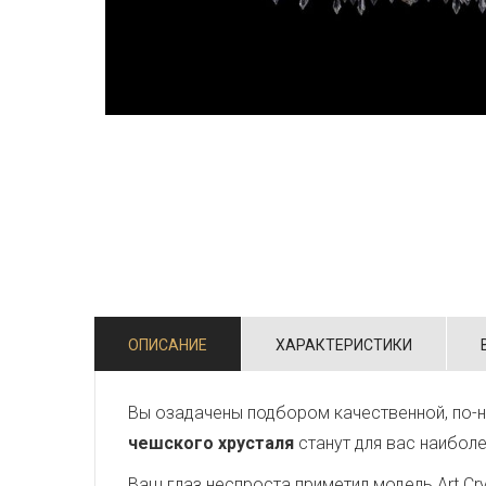
ОПИСАНИЕ
ХАРАКТЕРИСТИКИ
Вы озадачены подбором качественной, по-н
чешского хрусталя
станут для вас наибол
Ваш глаз неспроста приметил модель Art Crys