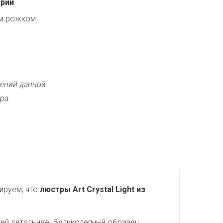
ерии
ым рожком
ений данной
ра.
ируем, что
люстры Art Crystal Light из
ней детальнее. Великолепный образец