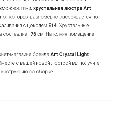
озможностями,
хрустальная люстра Art
ет от которых равномерно рассеивается по
акаливания с цоколем
E14
. Хрустальные
а составляет
76
см. Наполняя помещение
рнет-магазине бренда
Art Crystal Light
.
Вместе с вашей новой люстрой вы получите
ю инструкцию по сборке.