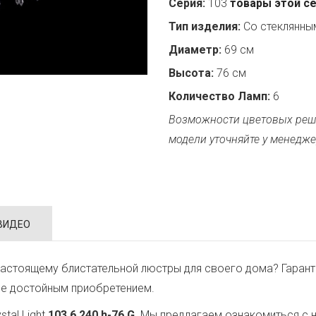
Серия:
103
товары этой с
Тип изделия:
Со стеклянн
Диаметр:
69 см
Высота:
76 см
Количество Ламп:
6
Возможности цветовых реш
модели уточняйте у менедже
ВИДЕО
астоящему блистательной люстры для своего дома? Гарант
ее достойным приобретением.
tal Light
103.6.240.h-76.G
. Мы предлагаем ознакомиться с 