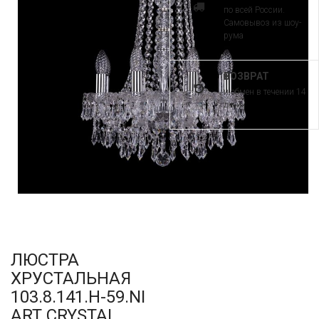
по всей России.
Самовывоз из шоу-
рума
ВОЗВРАТ
и обмен в течении 14
дней
ЛЮСТРА
ХРУСТАЛЬНАЯ
103.8.141.H-59.NI
ART CRYSTAL