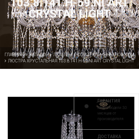
103.8.141.H-59.NI ART
CRYSTAL LIGHT
ГЛАВНАЯ
КАТАЛОГ
ЛЮСТРЫ
СО СТЕКЛЯННЫМ РОЖКОМ
ЛЮСТРА ХРУСТАЛЬНАЯ 103.8.141.H-59.NI ART CRYSTAL LIGHT
ГАРАНТИЯ
на все модели 30
месяцев от
производителя
ДОСТАВКА