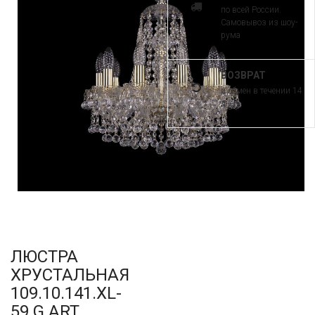
по всей России.
Самовывоз из шоу-
рума
ВОЗВРАТ
и обмен в течении 14
дней
ЛЮСТРА
ХРУСТАЛЬНАЯ
109.10.141.XL-
59.G ART