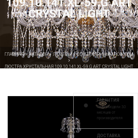
109.10.141.XL-59.G ART
CRYSTAL LIGHT
ГЛАВНАЯ
КАТАЛОГ
ЛЮСТРЫ
СО СТЕКЛЯННЫМ РОЖКОМ
ЛЮСТРА ХРУСТАЛЬНАЯ 109.10.141.XL-59.G ART CRYSTAL LIGHT
ГАРАНТИЯ
на все модели 30
месяцев от
производителя
ДОСТАВКА