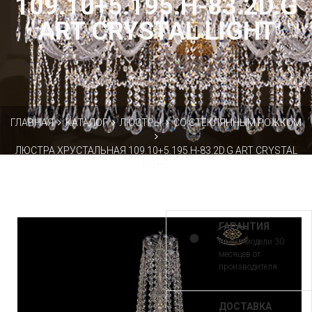
109.10+5.195.H-83.2D.G
ART CRYSTAL LIGHT
ГЛАВНАЯ
КАТАЛОГ
ЛЮСТРЫ
СО СТЕКЛЯННЫМ РОЖКОМ
ЛЮСТРА ХРУСТАЛЬНАЯ 109.10+5.195.H-83.2D.G ART CRYSTAL
LIGHT
ГАРАНТИЯ
на все модели 30
месяцев от
производителя
ДОСТАВКА