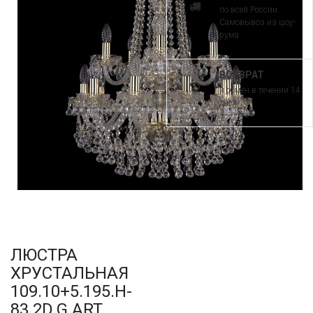
по всей России.
Самовывоз из шоу-
рума
ВОЗВРАТ
и обмен в течении 14
дней
ЛЮСТРА
ХРУСТАЛЬНАЯ
109.10+5.195.H-
83.2D.G ART