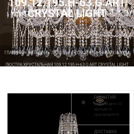
109.12.195.H-63.G ART
CRYSTAL LIGHT
ГЛАВНАЯ
КАТАЛОГ
ЛЮСТРЫ
СО СТЕКЛЯННЫМ РОЖКОМ
ЛЮСТРА ХРУСТАЛЬНАЯ 109.12.195.H-63.G ART CRYSTAL LIGHT
ГАРАНТИЯ
на все модели 30
месяцев от
производителя
ДОСТАВКА