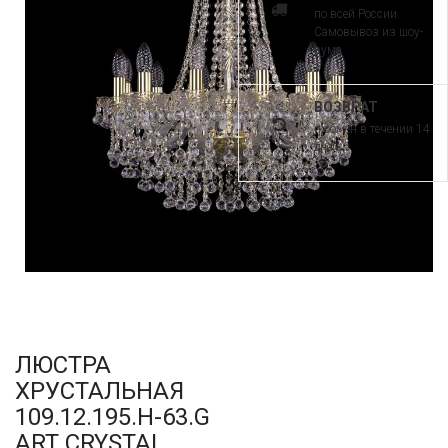
по всей России.
Самовывоз из шоу-
рума
ВОЗВРАТ
и обмен в течении 14
дней
ЛЮСТРА
ХРУСТАЛЬНАЯ
109.12.195.H-63.G
ART CRYSTAL