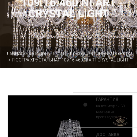
109.16.460.NI ART
CRYSTAL LIGHT
ГЛАВНАЯ
КАТАЛОГ
ЛЮСТРЫ
СО СТЕКЛЯННЫМ РОЖКОМ
ЛЮСТРА ХРУСТАЛЬНАЯ 109.16.460.NI ART CRYSTAL LIGHT
ГАРАНТИЯ
на все модели 30
месяцев от
производителя
ДОСТАВКА