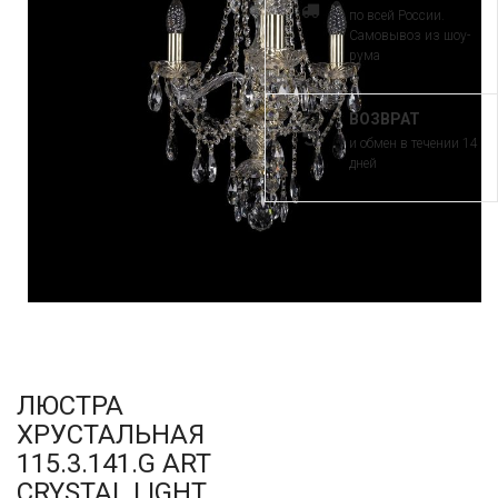
по всей России.
Самовывоз из шоу-
рума
ВОЗВРАТ
и обмен в течении 14
дней
ЛЮСТРА
ХРУСТАЛЬНАЯ
115.3.141.G ART
CRYSTAL LIGHT