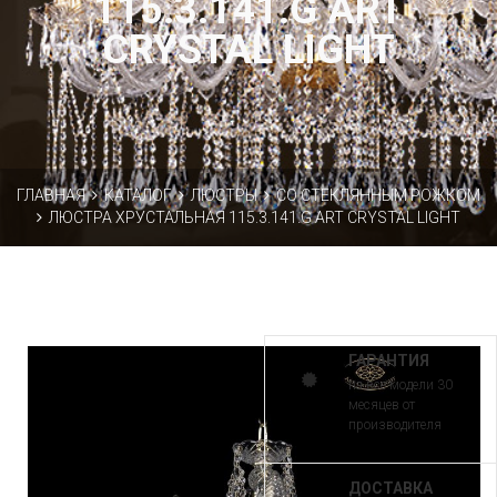
115.3.141.G ART
CRYSTAL LIGHT
ГЛАВНАЯ
КАТАЛОГ
ЛЮСТРЫ
СО СТЕКЛЯННЫМ РОЖКОМ
ЛЮСТРА ХРУСТАЛЬНАЯ 115.3.141.G ART CRYSTAL LIGHT
ГАРАНТИЯ
на все модели 30
месяцев от
производителя
ДОСТАВКА