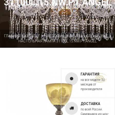
31100L.15.NW.P1.ANGEL
ГЛАВНАЯ
КАТАЛОГ
НАСТОЛЬНЫЕ ЛАМПЫ
БРОНЗОВЫЕ
НАСТОЛЬНАЯ ЛАМПА 31100L.15.NW.P1.ANGEL
ГАРАНТИЯ
на все модели 30
месяцев от
производителя
ДОСТАВКА
по всей России.
Самовывоз из шоу-