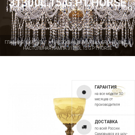
31300L.15.G.P1.HORSE
ГЛАВНАЯ
КАТАЛОГ
НАСТОЛЬНЫЕ ЛАМПЫ
БРОНЗОВЫЕ
НАСТОЛЬНАЯ ЛАМПА 31300L.15.G.P1.HORSE
ГАРАНТИЯ
на все модели 30
месяцев от
производителя
ДОСТАВКА
по всей России.
Самовывоз из шоу-