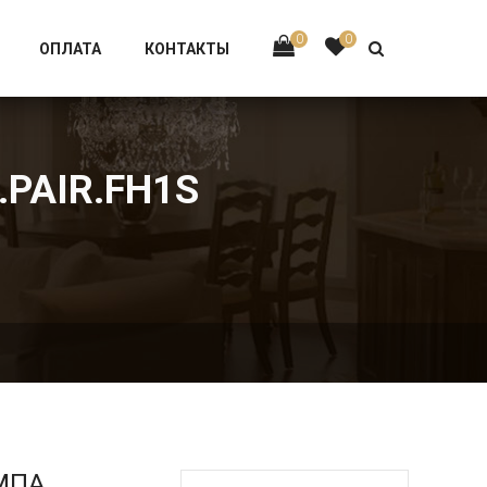
Тел:
+7 926-002-63-43
0
0
ОПЛАТА
КОНТАКТЫ
PAIR.FH1S
МПА