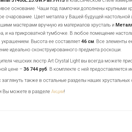
мпы 31400L.25.GW.Pair.FH1S
в классическом стиле измер
чивое основание. Чаши под лампочки дополнены крупными 
ое очарование. Цвет металла у Вашей будущей настольной
нашими мастерами вручную из материалов хрусталь и
Метал
ра, и на прикроватной тумбочке. В любое помещение настол
ым украшением. Высота ее составляет
46 см
. Все элементы е
ление идеально сконструированного предмета роскоши.
теля чешских люстр Art Crystal Light вы всегда можете пр
ной цене –
36 744 руб
. В комплекте с ней предоставляется и
заглянуть также в остальные разделы наших хрустальных 
и Вы можете в разделе
Акции
!