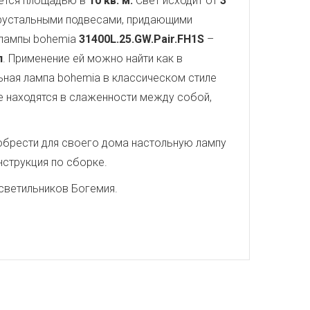
яется площадью в
10 кв. м.
Свет исходит от
3
хрустальными подвесами, придающими
 лампы bohemia
31400L.25.GW.Pair.FH1S
–
л
. Применение ей можно найти как в
ьная лампа bohemia в классическом стиле
е находятся в слаженности между собой,
иобрести для своего дома настольную лампу
нструкция по сборке.
светильников Богемия.