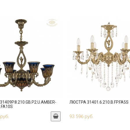
1409P.8.210.GB.P2.U.AMBER-
ЛЮСТРА 31401.6.210.B.FP.FA5S
I.FA10S
 руб.
93 596 руб.