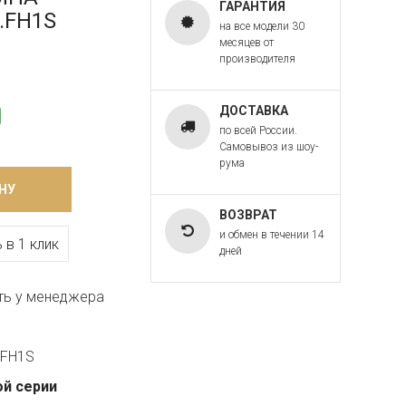
ГАРАНТИЯ
R.FH1S
на все модели 30
месяцев от
производителя
ДОСТАВКА
по всей России.
Самовывоз из шоу-
рума
НУ
ВОЗВРАТ
и обмен в течении 14
 в 1 клик
дней
ть у менеджера
.FH1S
ой серии