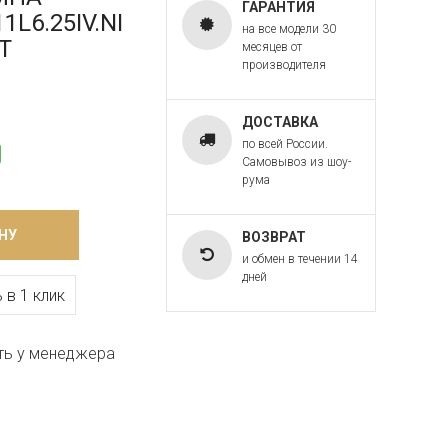
ГАРАНТИЯ
L6.25IV.NI
на все модели 30
T
месяцев от
производителя
ДОСТАВКА
по всей России.
Самовывоз из шоу-
рума
НУ
ВОЗВРАТ
и обмен в течении 14
дней
 в 1 клик
ть у менеджера