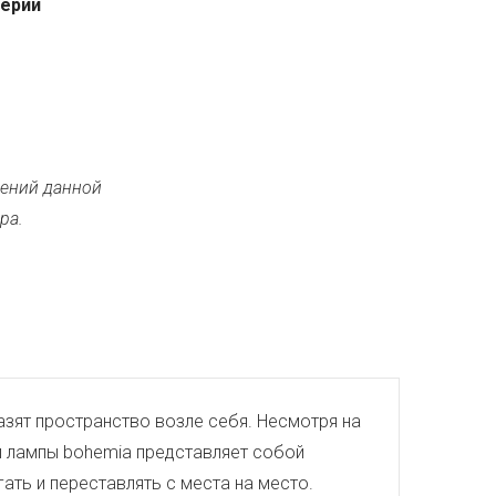
серии
ений данной
ра.
азят пространство возле себя. Несмотря на
й лампы bohemia представляет собой
ть и переставлять с места на место.