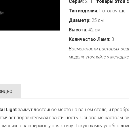
Серия:
2111
товары этой 
Тип изделия:
Потолочные
Диаметр:
25 см
Высота:
42 см
Количество Ламп:
3
Возможности цветовых реш
модели уточняйте у менедже
ВИДЕО
al Light
займут достойное место на вашем столе, и преобр
тличает поразительная практичность. Основание настольно
армонично расширяющуюся к низу. Такую лампу удобно двига