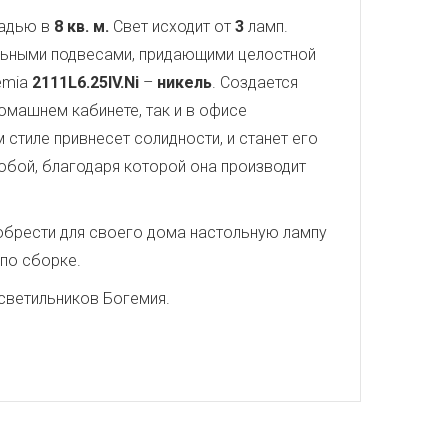
щадью в
8 кв. м.
Свет исходит от
3
ламп.
альными подвесами, придающими целостной
emia
2111L6.25IV.Ni
–
никель
. Создается
домашнем кабинете, так и в офисе
стиле привнесет солидности, и станет его
обой, благодаря которой она производит
иобрести для своего дома настольную лампу
 по сборке.
светильников Богемия.