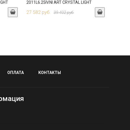
LIGHT
2011L6.25IV.NI ART CRYSTAL LIGHT
27 582 руб.
39 402 руб.
ОПЛАТА
КОНТАКТЫ
рмация