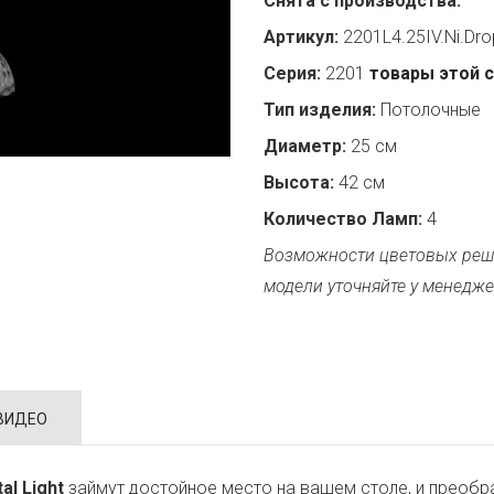
Снята с производства:
Артикул:
2201L4.25IV.Ni.Dro
Серия:
2201
товары этой 
Тип изделия:
Потолочные
Диаметр:
25 см
Высота:
42 см
Количество Ламп:
4
Возможности цветовых реш
модели уточняйте у менедже
ВИДЕО
al Light
займут достойное место на вашем столе, и преобр