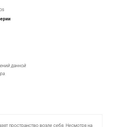
ps
серии
ений данной
ра.
азят пространство возле себя. Несмотря на