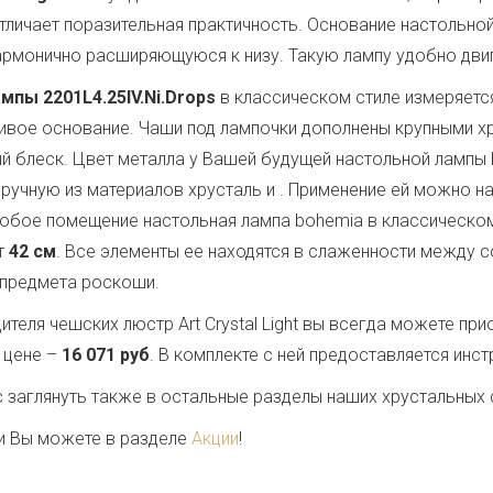
тличает поразительная практичность. Основание настольно
армонично расширяющуюся к низу. Такую лампу удобно двига
мпы 2201L4.25IV.Ni.Drops
в классическом стиле измеряет
чивое основание. Чаши под лампочки дополнены крупными 
ый блеск. Цвет металла у Вашей будущей настольной лампы
ручную из материалов хрусталь и
. Применение ей можно на
любое помещение настольная лампа bohemia в классическом 
т
42 см
. Все элементы ее находятся в слаженности между с
 предмета роскоши.
теля чешских люстр Art Crystal Light вы всегда можете пр
 цене –
16 071 руб
. В комплекте с ней предоставляется инст
заглянуть также в остальные разделы наших хрустальных 
и Вы можете в разделе
Акции
!