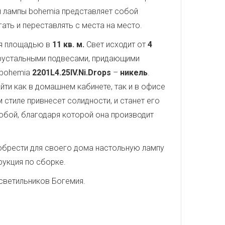
й лампы bohemia представляет собой
ть и переставлять с места на место.
ся площадью в
11 кв. м.
Свет исходит от
4
хрустальными подвесами, придающими
 bohemia
2201L4.25IV.Ni.Drops
–
никель
.
йти как в домашнем кабинете, так и в офисе
стиле привнесет солидности, и станет его
обой, благодаря которой она производит
иобрести для своего дома настольную лампу
рукция по сборке.
светильников Богемия.