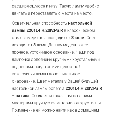
расширяющуюся к низу. Такую лампу удобно
двигать и переставлять с места на место.
Осветительная способность
настольной
лампы 2201L4.H.20IV.Pa.R
в классическом
стиле измеряется площадью в
8 кв. м.
Свет
исходит от
3
ламп. Данная модель имеет
прочное, устойчивое основание. Чаши под
лампочки дополнены крупными хрустальными
подвесами, придающими целостной
композиции лампы дополнительное
очарование. Цвет металла у Вашей будущей
настольной лампы bohemia
2201L4.H.20IV.Pa.R
–
патина
. Создается такая лампа нашими
мастерами вручную из материалов хрусталь и
.
Применение ей можно найти как в домашнем