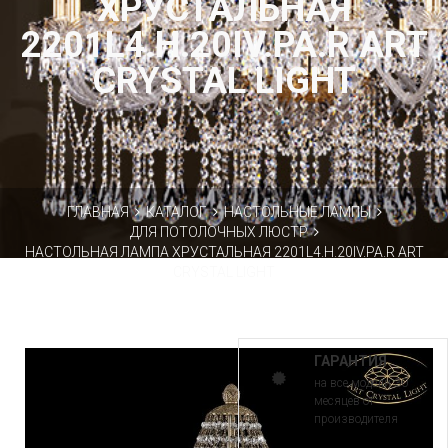
ХРУСТАЛЬНАЯ
2201L4.H.20IV.PA.R ART
CRYSTAL LIGHT
ГЛАВНАЯ
КАТАЛОГ
НАСТОЛЬНЫЕ ЛАМПЫ
ДЛЯ ПОТОЛОЧНЫХ ЛЮСТР
НАСТОЛЬНАЯ ЛАМПА ХРУСТАЛЬНАЯ 2201L4.H.20IV.PA.R ART
CRYSTAL LIGHT
ГАРАНТИЯ
на все модели 30
месяцев от
производителя