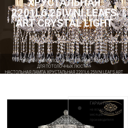
ХРУСТАЛЬНАЯ
2201L6.25IV.NI.LEAFS
ART CRYSTAL LIGHT
ГЛАВНАЯ
КАТАЛОГ
НАСТОЛЬНЫЕ ЛАМПЫ
ДЛЯ ПОТОЛОЧНЫХ ЛЮСТР
НАСТОЛЬНАЯ ЛАМПА ХРУСТАЛЬНАЯ 2201L6.25IV.NI.LEAFS ART
CRYSTAL LIGHT
ГАРАНТИЯ
на все модели 30
месяцев от
производителя