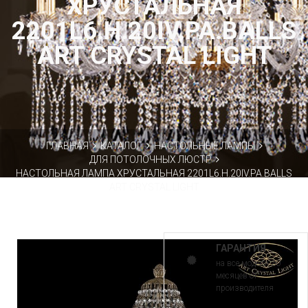
ХРУСТАЛЬНАЯ
2201L6.H.20IV.PA.BALLS
ART CRYSTAL LIGHT
ГЛАВНАЯ
КАТАЛОГ
НАСТОЛЬНЫЕ ЛАМПЫ
ДЛЯ ПОТОЛОЧНЫХ ЛЮСТР
НАСТОЛЬНАЯ ЛАМПА ХРУСТАЛЬНАЯ 2201L6.H.20IV.PA.BALLS
ART CRYSTAL LIGHT
ГАРАНТИЯ
на все модели 30
месяцев от
производителя