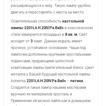
расширяющуюся к низу. Такую лампу удобно
двигать и переставлять с места на место.
Осветительная способность
настольной
лампы 2201L6.H.20IV.Pa.Balls
в классическом
стиле измеряется площадью в
8 кв. м.
Свет
исходит от
3
ламп. Данная модель имеет
прочное, устойчивое основание. Чаши под
лампочки дополнены крупными хрустальными
подвесами, придающими целостной
композиции лампы притягательный блеск. Цвет
металла у Вашей будущей настольной лампы
bohemia
2201L6.H.20IV.Pa.Balls
–
патина
.
Создается такая лампа нашими мастерами
вручную из материалов хрусталь и
.
Применение ей можно найти как в домашнем