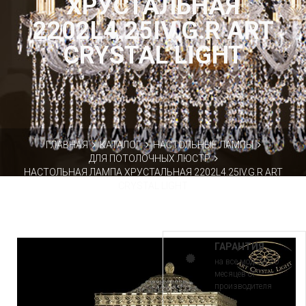
ХРУСТАЛЬНАЯ
2202L4.25IV.G.R ART
CRYSTAL LIGHT
ГЛАВНАЯ
КАТАЛОГ
НАСТОЛЬНЫЕ ЛАМПЫ
ДЛЯ ПОТОЛОЧНЫХ ЛЮСТР
НАСТОЛЬНАЯ ЛАМПА ХРУСТАЛЬНАЯ 2202L4.25IV.G.R ART
CRYSTAL LIGHT
ГАРАНТИЯ
на все модели 30
месяцев от
производителя