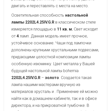
двигать и переставлять с места на место.
Осветительная способность
настольной
лампы 2202L4.25IV.G.R
в классическом стиле
измеряется площадью в
11 кв. м.
Свет исходит
от
4
ламп. Данная модель имеет прочное,
устойчивое основание. Чаши под лампочки
дополнены крупными хрустальными подвесами,
придающими целостной композиции лампы
особенную изюминку. Цвет металла у Вашей
будущей настольной лампы bohemia
2202L4.25IV.G.R
–
золото
. Создается такая
лампа нашими мастерами вручную из
материалов хрусталь и
. Применение ей можно
найти как в домашнем кабинете, так и в офисе
директора, и на прикроватной тумбочке. В